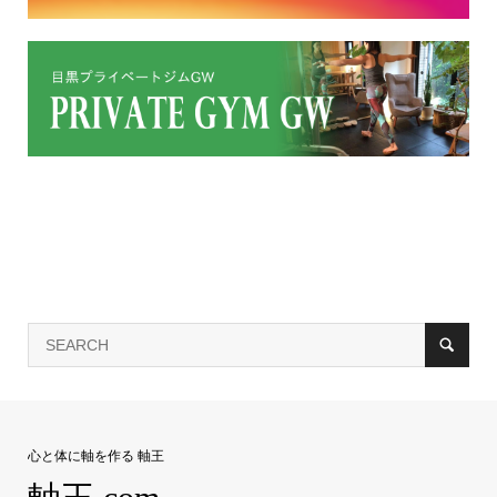
心と体に軸を作る 軸王