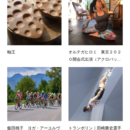
軸王
オルテガヒロミ 東京２０２
０開会式出演（アクロバッ...
飯田桃子 ヨガ・アーユルヴ
トランポリン｜田崎勝史選手