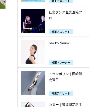
軸王アスリート
社交ダンス金光進陪プ
ロ
軸王アスリート
Sakiko Noumi
軸王トレーナー
トランポリン｜田崎勝
史選手
軸王アスリート
カヌー｜菅原彩花選手