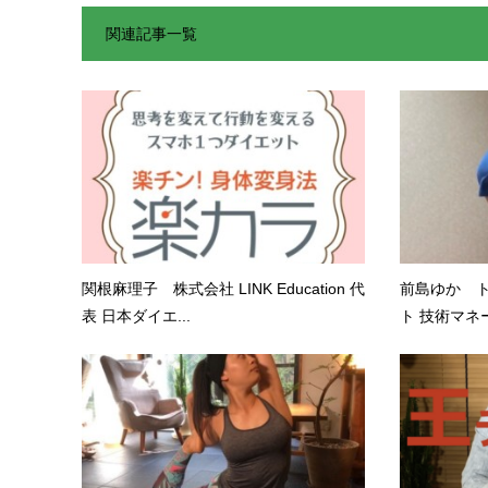
関連記事一覧
関根麻理子 株式会社 LINK Education 代
前島ゆか 
表 日本ダイエ...
ト 技術マネー