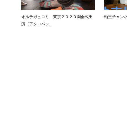
オルテガヒロミ 東京２０２０開会式出
軸王チャン
演（アクロバッ...