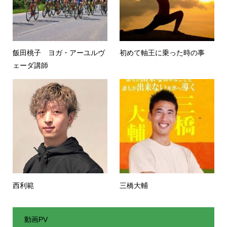
飯田桃子 ヨガ・アーユルヴ
初めて軸王に乗った時の事
ェーダ講師
西利範
三橋大輔
動画PV