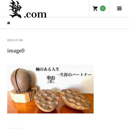
0
2021.07.09
image0