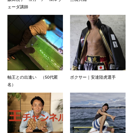
ェーダ講師
軸王との出逢い （50代匿
ボクサー｜安達陸虎選手
名）