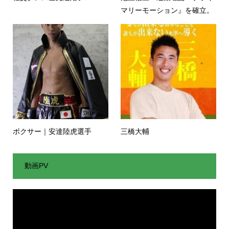
マリーモーション』を確⽴。
ボクサー｜安達陸虎選手
三橋大輔
動画PV