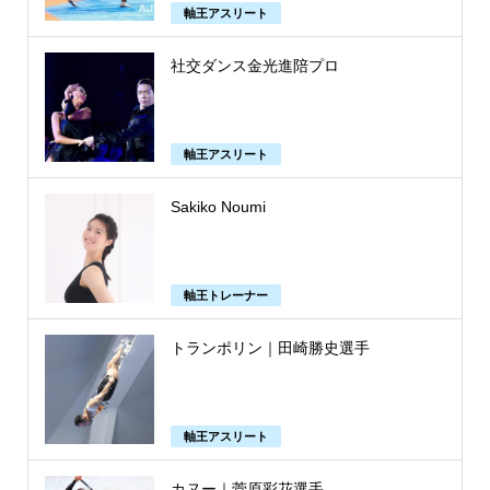
軸王アスリート
社交ダンス金光進陪プロ
軸王アスリート
Sakiko Noumi
軸王トレーナー
トランポリン｜田崎勝史選手
軸王アスリート
カヌー｜菅原彩花選手