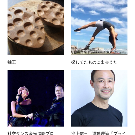
軸王
探してたものに出会えた
社交ダンス金光進陪プロ
池上信三 運動理論『プライ