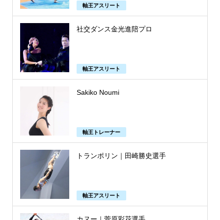
軸王アスリート
社交ダンス金光進陪プロ
軸王アスリート
Sakiko Noumi
軸王トレーナー
トランポリン｜田崎勝史選手
軸王アスリート
カヌー｜菅原彩花選手