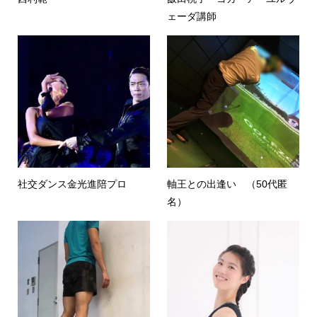
ェーダ講師
社交ダンス金光進陪プロ
軸王との出逢い （50代匿
名）