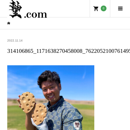
0
2022.11.14
314106865_1171638270458008_762205210076149