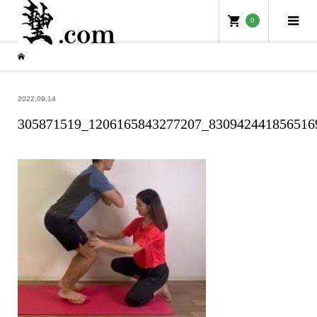
0
2022.09.14
305871519_1206165843277207_830942441856516