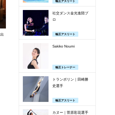
軸王アスリート
社交ダンス金光進陪プ
ロ
式出
軸王アスリート
Sakiko Noumi
軸王トレーナー
トランポリン｜田崎勝
史選手
軸王アスリート
カヌー｜菅原彩花選手