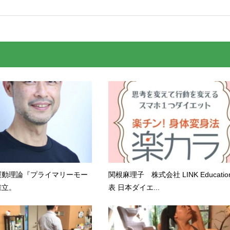
運動理論『プライマリーモー
関根麻理子 株式会社 LINK Educatio
確⽴。
表 日本ダイエ...