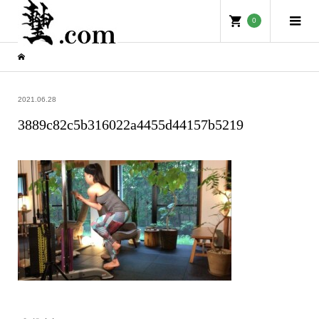
0
2021.06.28
3889c82c5b316022a4455d44157b5219