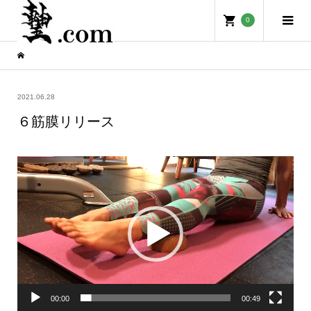
0
2021.06.28
６筋膜リリース
動
画
プ
レ
ー
ヤ
ー
00:00
00:49